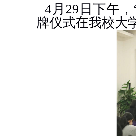
4
月
29
日下午，
牌仪式
在
我校大