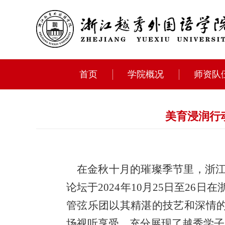
首页
学院概况
师资队
美育浸润行动
在金秋十月的璀璨季节里，浙江
论坛于
2024
年
10
月
25
日至
26
日在
管弦乐团以其精湛的技艺和深情
场视听享受，充分展现了越秀学子