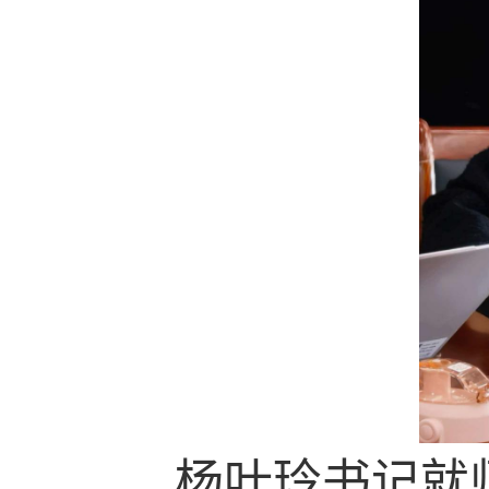
杨叶玲书记就